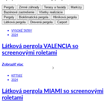
Pergoly
Zimné záhrady
Terasy a fasády
Markízy
Bazénové zastrešenie
Všetky realizácie
Pergoly
Bioklimatická pergola
Hliníková pergola
Látková pergola
Drevená pergola
Carport
VYSOKÉ TATRY
2024
Látková pergola VALENCIA so
screenovými roletami
Zobraziť viac
KITTSEE
2024
Látková pergola MIAMI so screenovými
roletami