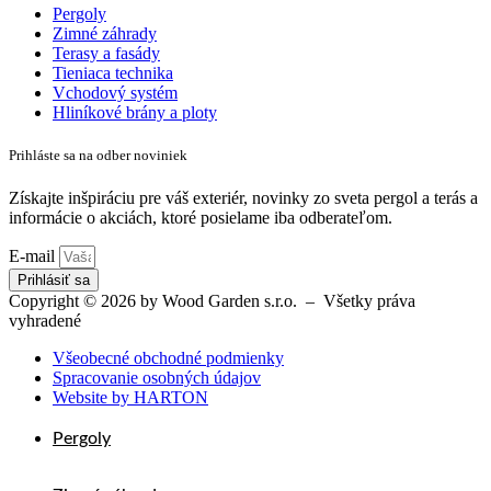
Pergoly
Zimné záhrady
Terasy a fasády
Tieniaca technika
Vchodový systém
Hliníkové brány a ploty
Prihláste sa na odber noviniek
Získajte inšpiráciu pre váš exteriér, novinky zo sveta pergol a terás a
informácie o akciách, ktoré posielame iba odberateľom.
E-mail
Prihlásiť sa
Copyright © 2026 by Wood Garden s.r.o. – Všetky práva
vyhradené
Všeobecné obchodné podmienky
Spracovanie osobných údajov
Website by HARTON
Pergoly