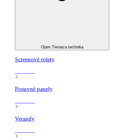
Open Tieniaca technika
Screenové rolety
Zistiť viac
Posuvné panely
Zistiť viac
Verandy
Zistiť viac