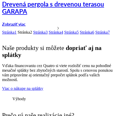
Drevená pergola s drevenou terasou
GARAPA
Zobraziť viac
Stránka
1
Stránka
2
Stránka
3
Stránka
4
Stránka
5
Stránka
6
Stránka
7
Naše produkty si môžete
dopriať aj na
splátky
Vďaka financovaniu cez Quatro si viete rozložiť cenu na pohodlné
mesačné splátky bez zbytočných starostí. Spolu s cenovou ponukou
vám pripravíme aj orientačný prepočet splátok podľa vašich
možností.
Viac o nákupe na splátky
Výhody
Prečo sú naše realizácie iné?