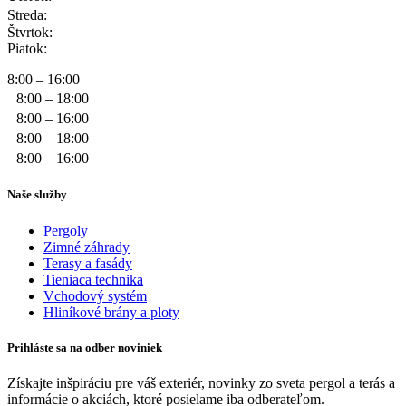
Streda:
Štvrtok:
Piatok:
8:00 – 16:00
8:00 – 18:00
8:00 – 16:00
8:00 – 18:00
8:00 – 16:00
Naše služby
Pergoly
Zimné záhrady
Terasy a fasády
Tieniaca technika
Vchodový systém
Hliníkové brány a ploty
Prihláste sa na odber noviniek
Získajte inšpiráciu pre váš exteriér, novinky zo sveta pergol a terás a
informácie o akciách, ktoré posielame iba odberateľom.