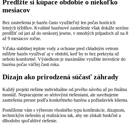
Predĺžte si kúpace obdobie
o niekoľko
mesiacov
Bez zastrešenia je bazén často využiteľný len počas horúcich
letných týždňov. Kvalitné bazénové zastrešenie však dokáže sezónu
predĺžiť od jari až do neskorej jesene, v mnohých prípadoch až na 8
až 9 mesiacov ročne.
Vďaka stabilnej teplote vody a ochrane pred chladným vetrom
môžete bazén využívať aj v období, keď by to bez prekrytia už
nebolo komfortné. Výsledkom je maximálne využitie investície do
bazéna počas väčšej časti roka.
Dizajn ako prirodzená súčasť záhrady
Každý projekt riešime individuálne od prvého návrhu až po finálnu
montáž. Nepracujeme so sériovými riešeniami, ale navrhujeme
zastrešenia presne podľa konkrétneho bazéna a požiadaviek klienta.
Pomôžeme vám s výberom vhodného typu konštrukcie, dizajnom,
technickým riešením aj realizáciou tak, aby ste získali funkčné a
dlhodobo spoľahlivé riešenie.