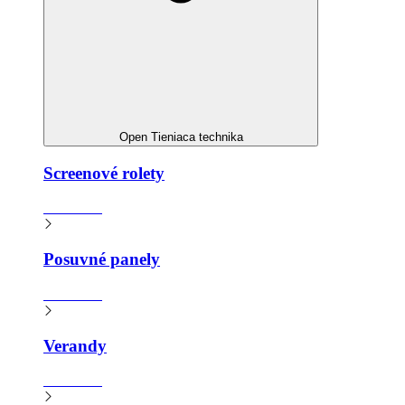
Open Tieniaca technika
Screenové rolety
Zistiť viac
Posuvné panely
Zistiť viac
Verandy
Zistiť viac