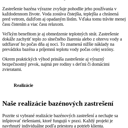
Zastrešenie bazéna výrazne zvyšuje pohodlie jeho používania v
každodennom živote. Voda zostáva čistejšia, teplejšia a chránená
pred vetrom, dažďom aj opadaným lístím. Vďaka tomu trávite menej
času čistením a viac času relaxom.
Veľkým benefitom je aj obmedzenie teplotných strát. Zastrešenie
dokáže zachytiť teplo zo slnečného žiarenia alebo z ohrevu vody a
udržiavať ho počas dňa aj noci. To znamená nižšie náklady na
prevádzku bazéna a príjemnú teplotu vody počas celej sezóny.
Okrem praktických výhod prináša zastrešenie aj výrazný
bezpečnostný prvok, najmä pre rodiny s deťmi či domácimi
zvieratami.
Realizácie
Naše realizácie bazénových zastrešení
Pozrite si vybrané realizácie bazénových zastrešení a nechajte sa
inšpirovať riešeniami, ktoré fungujú v praxi. Každý projekt je
navrhnutý individuálne podľa priestoru a potrieb klienta.