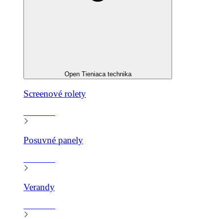
Open Tieniaca technika
Screenové rolety
Zistiť viac
Posuvné panely
Zistiť viac
Verandy
Zistiť viac