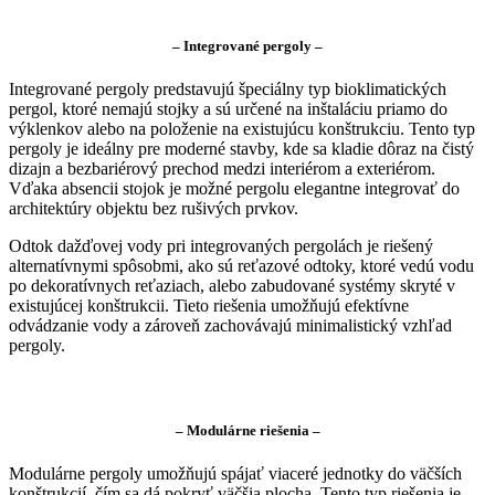
– Integrované pergoly –
Integrované pergoly predstavujú špeciálny typ bioklimatických
pergol, ktoré nemajú stojky a sú určené na inštaláciu priamo do
výklenkov alebo na položenie na existujúcu konštrukciu. Tento typ
pergoly je ideálny pre moderné stavby, kde sa kladie dôraz na čistý
dizajn a bezbariérový prechod medzi interiérom a exteriérom.
Vďaka absencii stojok je možné pergolu elegantne integrovať do
architektúry objektu bez rušivých prvkov.
Odtok dažďovej vody pri integrovaných pergolách je riešený
alternatívnymi spôsobmi, ako sú reťazové odtoky, ktoré vedú vodu
po dekoratívnych reťaziach, alebo zabudované systémy skryté v
existujúcej konštrukcii. Tieto riešenia umožňujú efektívne
odvádzanie vody a zároveň zachovávajú minimalistický vzhľad
pergoly.
– Modulárne riešenia –
Modulárne pergoly umožňujú spájať viaceré jednotky do väčších
konštrukcií, čím sa dá pokryť väčšia plocha. Tento typ riešenia je