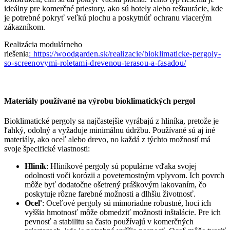
ideálny pre komerčné priestory, ako sú hotely alebo reštaurácie, kde
je potrebné pokryť veľkú plochu a poskytnúť ochranu viacerým
zákazníkom.
Realizácia modulárneho
riešenia
: https://woodgarden.sk/realizacie/bioklimaticke-pergoly-
so-screenovymi-roletami-drevenou-terasou-a-fasadou/
Materiály používané na výrobu bioklimatických pergol
Bioklimatické pergoly sa najčastejšie vyrábajú z hliníka, pretože je
ľahký, odolný a vyžaduje minimálnu údržbu. Používané sú aj iné
materiály, ako oceľ alebo drevo, no každá z týchto možností má
svoje špecifické vlastnosti:
Hliník
: Hliníkové pergoly sú populárne vďaka svojej
odolnosti voči korózii a poveternostným vplyvom. Ich povrch
môže byť dodatočne ošetrený práškovým lakovaním, čo
poskytuje rôzne farebné možnosti a dlhšiu životnosť.
Oceľ
: Oceľové pergoly sú mimoriadne robustné, hoci ich
vyššia hmotnosť môže obmedziť možnosti inštalácie. Pre ich
pevnosť a stabilitu sa často používajú v komerčných