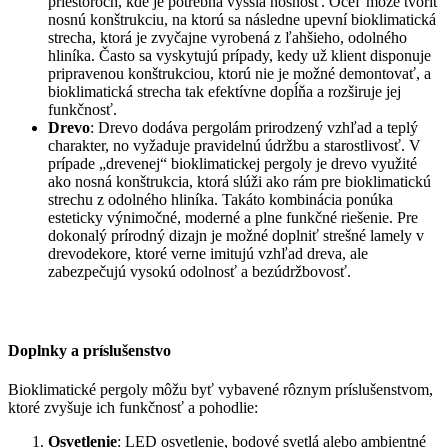
priestoroch, kde je potrebná vyššia nosnosť. Oceľ môže tvoriť
nosnú konštrukciu, na ktorú sa následne upevní bioklimatická
strecha, ktorá je zvyčajne vyrobená z ľahšieho, odolného
hliníka. Často sa vyskytujú prípady, kedy už klient disponuje
pripravenou konštrukciou, ktorú nie je možné demontovať, a
bioklimatická strecha tak efektívne dopĺňa a rozširuje jej
funkčnosť.
Drevo
: Drevo dodáva pergolám prirodzený vzhľad a teplý
charakter, no vyžaduje pravidelnú údržbu a starostlivosť. V
prípade „drevenej“ bioklimatickej pergoly je drevo využité
ako nosná konštrukcia, ktorá slúži ako rám pre bioklimatickú
strechu z odolného hliníka. Takáto kombinácia ponúka
esteticky výnimočné, moderné a plne funkčné riešenie. Pre
dokonalý prírodný dizajn je možné doplniť strešné lamely v
drevodekore, ktoré verne imitujú vzhľad dreva, ale
zabezpečujú vysokú odolnosť a bezúdržbovosť.
Doplnky a príslušenstvo
Bioklimatické pergoly môžu byť vybavené rôznym príslušenstvom,
ktoré zvyšuje ich funkčnosť a pohodlie:
Osvetlenie
: LED osvetlenie, bodové svetlá alebo ambientné