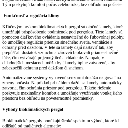
Tým poskytujú komfort počas celého roka, bez ohľadu na počasie.
Funkčnosť a regulácia klímy
Kľúčovým prvkom bioklimatických pergol sú otočné lamely, ktoré
umožňujú prispôsobenie podmienok pod pergolou. Tieto lamely sú
pomocou diaľkového ovládania nastaviteľné do ľubovolnej polohy,
čo umožňuje reguláciu prieniku slnečného svetla, ventilácie a
ochrany pred dažďom. V lete sa lamely dajú nastaviť tak, aby
prepúšťali dostatok vzduchu a zároveň blokovali priame slnečné
lúče, čím vytvárajú príjemný tieň a chladenie. Naopak, v
chladnejších mesiacoch môžu byť lamely úplne zatvorené, aby
zabezpečili ochranu pred dažďom či snehom.
Automatizované systémy vybavené senzormi dokážu reagovať na
zmeny počasia. Napríklad pri náhlom daždi sa lamely automaticky
zatvoria, čím ochránia priestor pod pergolou. Takéto riešenie
poskytuje maximálny komfort a umožňuje využívanie vonkajšieho
priestoru bez ohľadu na poveternostné podmienky.
Výhody bioklimatických pergol
Bioklimatické pergoly ponúkajú široké spektrum výhod, ktoré ich
odlišujú od tradičných alternatív: