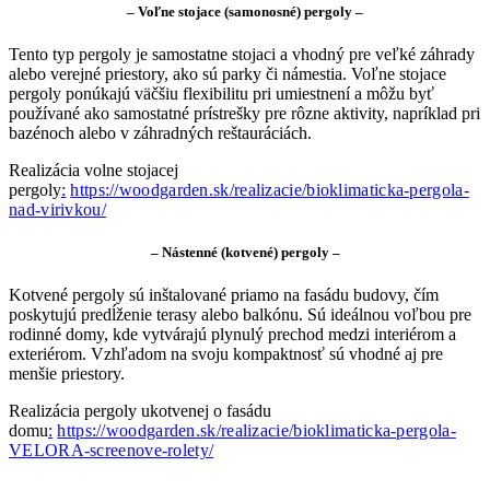
– Voľne stojace (samonosné) pergoly –
Tento typ pergoly je samostatne stojaci a vhodný pre veľké záhrady
alebo verejné priestory, ako sú parky či námestia. Voľne stojace
pergoly ponúkajú väčšiu flexibilitu pri umiestnení a môžu byť
používané ako samostatné prístrešky pre rôzne aktivity, napríklad pri
bazénoch alebo v záhradných reštauráciách.
Realizácia volne stojacej
pergoly
:
https://woodgarden.sk/realizacie/bioklimaticka-pergola-
nad-virivkou/
– Nástenné (kotvené) pergoly –
Kotvené pergoly sú inštalované priamo na fasádu budovy, čím
poskytujú predĺženie terasy alebo balkónu. Sú ideálnou voľbou pre
rodinné domy, kde vytvárajú plynulý prechod medzi interiérom a
exteriérom. Vzhľadom na svoju kompaktnosť sú vhodné aj pre
menšie priestory.
Realizácia pergoly ukotvenej o fasádu
domu
:
https://woodgarden.sk/realizacie/bioklimaticka-pergola-
VELORA-screenove-rolety/