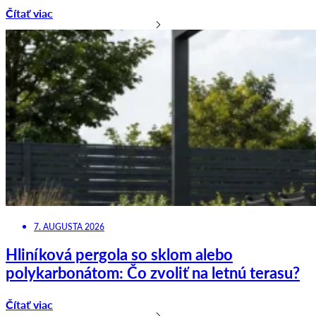
Čítať viac
7. AUGUSTA 2026
Hliníková pergola so sklom alebo
polykarbonátom: Čo zvoliť na letnú terasu?
Čítať viac