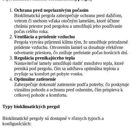
Ochrana pred nepriaznivým počasím
Bioklimatická pergola zabezpečuje ochranu pred dažďom,
vetrom či snehom vďaka otočným lamelám, ktoré účinne
chránia priestor pod pergolou a umožňujú jeho používanie
počas celého roka.
Ventilácia a prúdenie vzduchu
Pergola vytvára príjemnú klímu tým, že umožňuje prirodzené
prúdenie vzduchu. Otvorením lamiel sa dosahuje efektívne
odvetranie priestoru, čo znižuje prehriatie počas horúcich dní.
Regulácia prenikajúceho tepla
Nastaviteľné lamely umožňujú riadiť množstvo tepla, ktoré
preniká pod pergolu, čím sa udržiava optimálna teplota a
zvyšuje sa komfort pri pobyte vonku.
Optimálne zatienenie
Zabezpečuje dokonalé zatienenie podľa potreby, čo poskytuje
vizuálnu pohodu a ochranu pred oslnením, čím prispieva k
celkovej pohode a komfortu.
Typy bioklimatických pergol
Bioklimatické pergoly sú dostupné v rôznych typoch a
konfiguráciách: