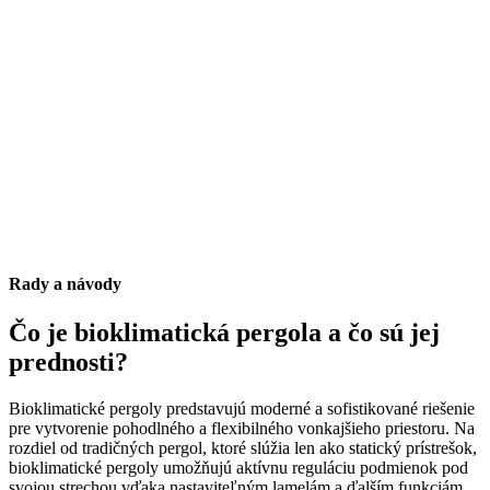
Rady a návody
Čo je bioklimatická pergola a čo sú jej
prednosti?
Bioklimatické pergoly predstavujú moderné a sofistikované riešenie
pre vytvorenie pohodlného a flexibilného vonkajšieho priestoru. Na
rozdiel od tradičných pergol, ktoré slúžia len ako statický prístrešok,
bioklimatické pergoly umožňujú aktívnu reguláciu podmienok pod
svojou strechou vďaka nastaviteľným lamelám a ďalším funkciám.