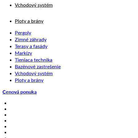
Vchodový systém
Ploty a brány
Pergoly
Zimné záhrady
Terasy a fasády
Markízy
Tieniaca technika
Bazénové zastrešenie
Vchodový systém
Ploty a brány
Cenová ponuka
Akcie
Realizácie
O nás
Blog
Nákup na splátky
Kontakt