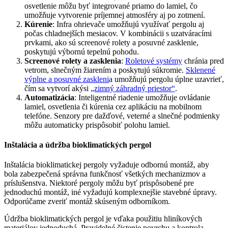
osvetlenie môžu byť integrované priamo do lamiel, čo
umožňuje vytvorenie príjemnej atmosféry aj po zotmení.
Kúrenie
: Infra ohrievače umožňujú využívať pergolu aj
počas chladnejších mesiacov. V kombinácii s uzatváracími
prvkami, ako sú screenové rolety a posuvné zasklenie,
poskytujú výbornú tepelnú pohodu.
Screenové rolety a zasklenia
:
Roletové systémy
chránia pred
vetrom, slnečným žiarením a poskytujú súkromie.
Sklenené
výplne a posuvné zaskleni
a umožňujú pergolu úplne uzavrieť,
čím sa vytvorí akýsi
„zimný záhradný priestor“
.
Automatizácia
: Inteligentné riadenie umožňuje ovládanie
lamiel, osvetlenia či kúrenia cez aplikáciu na mobilnom
telefóne. Senzory pre dažďové, veterné a slnečné podmienky
môžu automaticky prispôsobiť polohu lamiel.
Inštalácia a údržba bioklimatických pergol
Inštalácia bioklimatickej pergoly vyžaduje odbornú montáž, aby
bola zabezpečená správna funkčnosť všetkých mechanizmov a
príslušenstva. Niektoré pergoly môžu byť prispôsobené pre
jednoduchú montáž, iné vyžadujú komplexnejšie stavebné úpravy.
Odporúčame zveriť montáž skúseným odborníkom.
Údržba bioklimatických pergol je vďaka použitiu hliníkových
materiálov jednoduchá. Pravidelné čistenie povrchu a kontrola