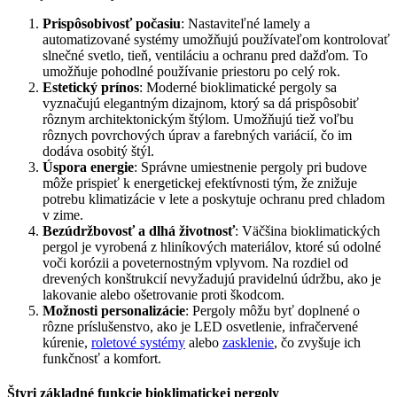
Prispôsobivosť počasiu
: Nastaviteľné lamely a
automatizované systémy umožňujú používateľom kontrolovať
slnečné svetlo, tieň, ventiláciu a ochranu pred dažďom. To
umožňuje pohodlné používanie priestoru po celý rok.
Estetický prínos
: Moderné bioklimatické pergoly sa
vyznačujú elegantným dizajnom, ktorý sa dá prispôsobiť
rôznym architektonickým štýlom. Umožňujú tiež voľbu
rôznych povrchových úprav a farebných variácií, čo im
dodáva osobitý štýl.
Úspora energie
: Správne umiestnenie pergoly pri budove
môže prispieť k energetickej efektívnosti tým, že znižuje
potrebu klimatizácie v lete a poskytuje ochranu pred chladom
v zime.
Bezúdržbovosť a dlhá životnosť
: Väčšina bioklimatických
pergol je vyrobená z hliníkových materiálov, ktoré sú odolné
voči korózii a poveternostným vplyvom. Na rozdiel od
drevených konštrukcií nevyžadujú pravidelnú údržbu, ako je
lakovanie alebo ošetrovanie proti škodcom.
Možnosti personalizácie
: Pergoly môžu byť doplnené o
rôzne príslušenstvo, ako je LED osvetlenie, infračervené
kúrenie,
roletové systémy
alebo
zasklenie
, čo zvyšuje ich
funkčnosť a komfort.
Štyri základné funkcie bioklimatickej pergoly