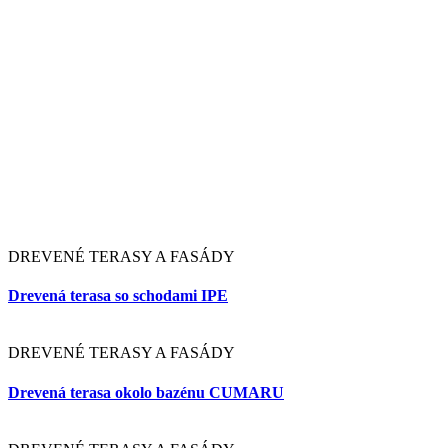
tienenie záhrady na leto?
Čítať viac
29. MÁJA 2026
8 tipov, ako vám môže pergola zachrániť
víkendový plán
Čítať viac