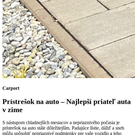
Carport
Prístrešok na auto – Najlepší priateľ auta
v zime
S nástupom chladnejších mesiacov a nepriaznivého počasia je
prístrešok na auto stále dôležitejším. Padajúce lístie, dážď a sneh
môžu spôsobiť nepriaznivé podmienky pre vaše vozidlo a jeho