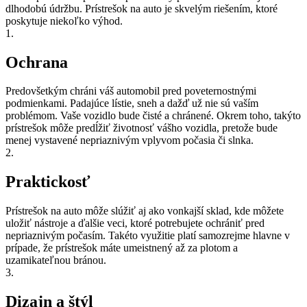
dlhodobú údržbu. Prístrešok na auto je skvelým riešením, ktoré
poskytuje niekoľko výhod.
1.
Ochrana
Predovšetkým chráni váš automobil pred poveternostnými
podmienkami. Padajúce lístie, sneh a dažď už nie sú vaším
problémom. Vaše vozidlo bude čisté a chránené. Okrem toho, takýto
prístrešok môže predĺžiť životnosť vášho vozidla, pretože bude
menej vystavené nepriaznivým vplyvom počasia či slnka.
2.
Praktickosť
Prístrešok na auto môže slúžiť aj ako vonkajší sklad, kde môžete
uložiť nástroje a ďalšie veci, ktoré potrebujete ochrániť pred
nepriaznivým počasím. Takéto využitie platí samozrejme hlavne v
prípade, že prístrešok máte umeistnený až za plotom a
uzamikateľnou bránou.
3.
Dizajn a štýl