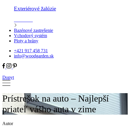
Exteriérové žalúzie
Zistiť viac
Bazénové zastrešenie
Vchodový systém
Ploty a brány
+421 917 458 731
info@woodgarden.sk
Dopyt
Prístrešok na auto – Najlepší
priateľ vášho auta v zime
Autor