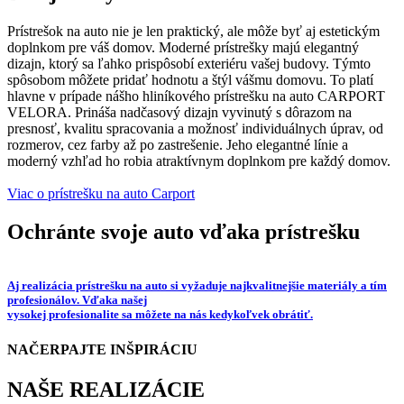
Prístrešok na auto nie je len praktický, ale môže byť aj estetickým
doplnkom pre váš domov. Moderné prístrešky majú elegantný
dizajn, ktorý sa ľahko prispôsobí exteriéru vašej budovy. Týmto
spôsobom môžete pridať hodnotu a štýl vášmu domovu. To platí
hlavne v prípade nášho hliníkového prístrešku na auto CARPORT
VELORA. Prináša nadčasový dizajn vyvinutý s dôrazom na
presnosť, kvalitu spracovania a možnosť individuálnych úprav, od
rozmerov, cez farby až po zastrešenie. Jeho elegantné línie a
moderný vzhľad ho robia atraktívnym doplnkom pre každý domov.
Viac o prístrešku na auto Carport
Ochránte svoje auto vďaka prístrešku
Aj realizácia prístrešku na auto si vyžaduje najkvalitnejšie materiály a tím
profesionálov. Vďaka našej
vysokej profesionalite sa môžete na nás kedykoľvek obrátiť.
NAČERPAJTE INŠPIRÁCIU
NAŠE REALIZÁCIE