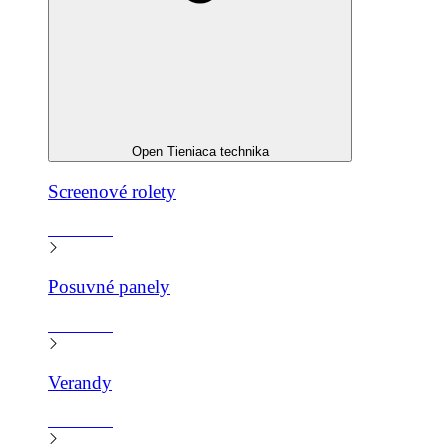
Open Tieniaca technika
Screenové rolety
Zistiť viac
Posuvné panely
Zistiť viac
Verandy
Zistiť viac